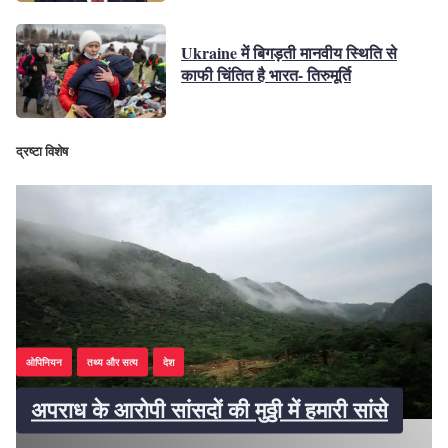
Ukraine में बिगड़ती मानवीय स्थिति से
काफी चिंतित है भारत- तिरुमूर्ति
द्रष्टा विशेष
त
ओपिनियन
तथ्य और सत्य
देश
अपराध के आरोपी सांसदों की मुठ्ठी में हमारी सांसे