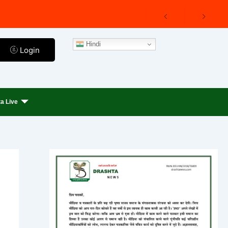
Hindi
Login
a Live