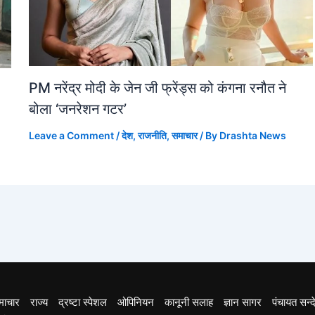
PM नरेंद्र मोदी के जेन जी फ्रेंड्स को कंगना रनौत ने
बोला ‘जनरेशन गटर’
Leave a Comment
/
देश
,
राजनीति
,
समाचार
/ By
Drashta News
माचार
राज्य
द्रष्टा स्पेशल
ओपिनियन
कानूनी सलाह
ज्ञान सागर
पंचायत सन्द