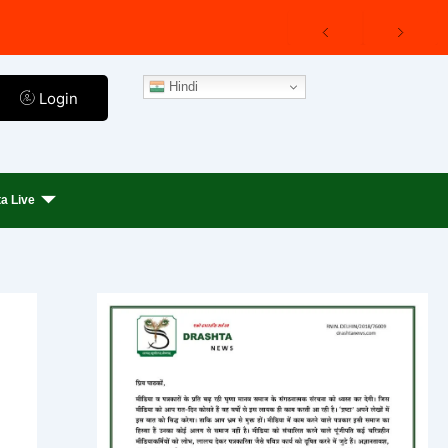
Hindi
Login
a Live