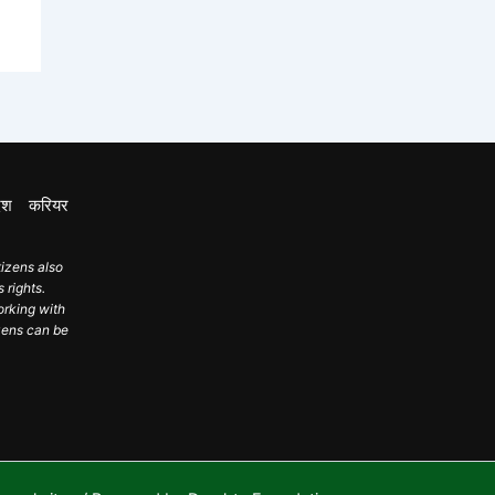
ेश
करियर
tizens also
 rights.
orking with
izens can be