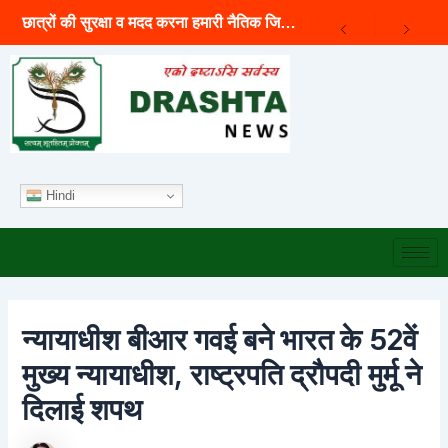
Archives
Skip
छात्रों की सुरक्षा व मदद करना हमारी नैतिक जिम्मेदारी -राहुल गांधी
to
content
Hindi
न्यायाधीश बीआर गवई बने भारत के 52वें
मुख्य न्यायाधीश, राष्ट्रपति द्रौपदी मुर्मू ने
दिलाई शपथ