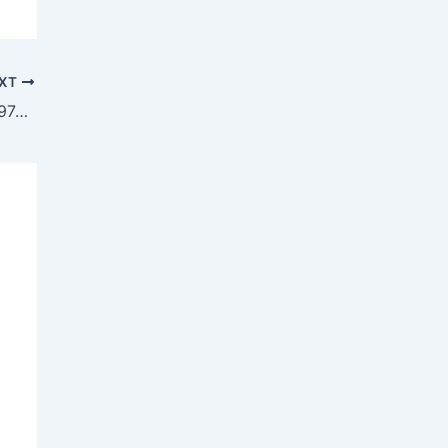
XT
मानव परिवार हुआ आबाद, 8 अरब के पार हुई आबादी ,1974 में थी 4 अरब की जनसंख्या