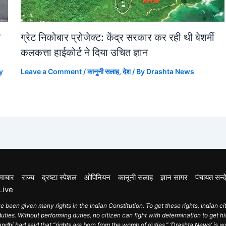
म
ग्रेट निकोबार प्रोजेक्ट: केंद्र सरकार कर रही थी बेशर्मी
कलकत्ता हाईकोर्ट ने दिया उचित ज्ञान
y
Leave a Comment
/
कानूनी सलाह
,
देश
/ By
Drashta News
माचार
राज्य
द्रष्टा स्पेशल
ओपिनियन
कानूनी सलाह
ज्ञान सागर
पंचायत सन्द
Live
e been given many rights in the Indian Constitution. To get these rights, Indian ci
ties. Without performing duties, no citizen can fight with determination to get his
hi had said that “rights are born from the womb of duties.” ‘Drashta News’ is w