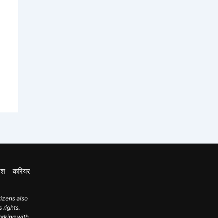
ेश
करियर
tizens also
 rights.
orking with