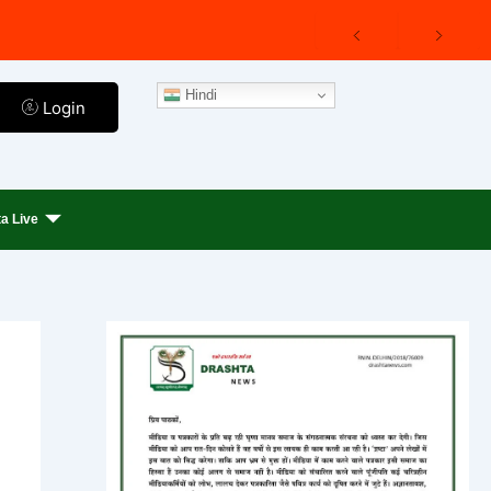
Hindi
Login
a Live