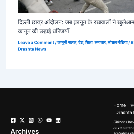
दिल्ली छात्र आंदोलन: जब क़ानून के रखवालों ने खुलेआ
कानून की उड़ाई धज्जियाँ
Leave a Comment
/
कानूनी सलाह
,
देश
,
शिक्षा
,
समाचार
,
सोशल मीडिया
/ B
Drashta News
Home
स
Drashta 
Citizens hav
have some du
Archives
Mahatma Gand