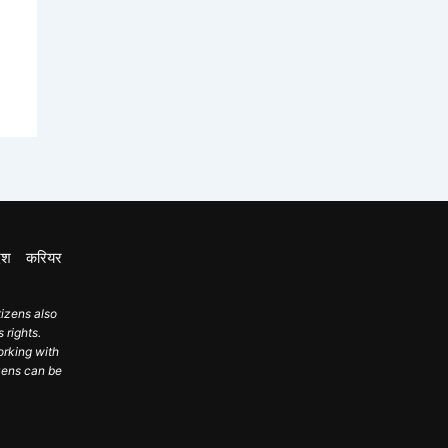
ेश
करियर
tizens also
 rights.
orking with
izens can be