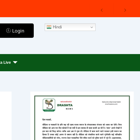
Hindi
Login
a Live