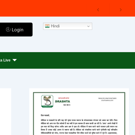
Hindi
Login
a Live