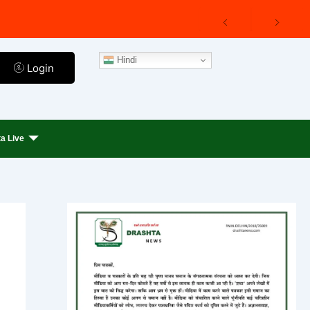
Hindi
Login
a Live