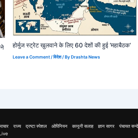
होर्मुज स्ट्रेट खुलवाने के लिए 60 देशों की हुई ‘महाबैठक’
ने
Leave a Comment
/
विदेश
/ By
Drashta News
माचार
राज्य
द्रष्टा स्पेशल
ओपिनियन
कानूनी सलाह
ज्ञान सागर
पंचायत सन्द
Live