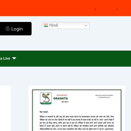
Hindi
Login
a Live