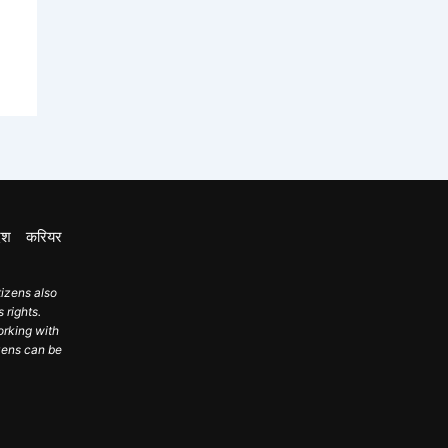
ेश
करियर
tizens also
 rights.
orking with
izens can be