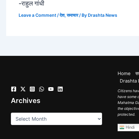
-राहुल गांधी
Leave a Comment
/
देश
,
समाचार
/ By
Drashta News
Home
स
Drashta 
Citizens hav
have some du
Archives
Mahatma Gand
the objectiv
protected.
Hindi