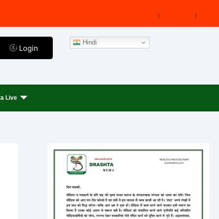
Hindi
Login
a Live