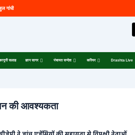
हुल गांधी
कानूनी सलाह
ज्ञान सागर
पंचायत सन्देश
करियर
Drashta Live
दोलन की आवश्यकता
जेपी ने जांच एजेंसियों की सहायता से विपक्षी नेताओं