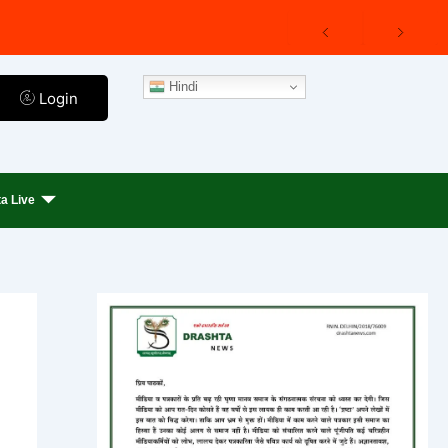
Hindi
Login
a Live