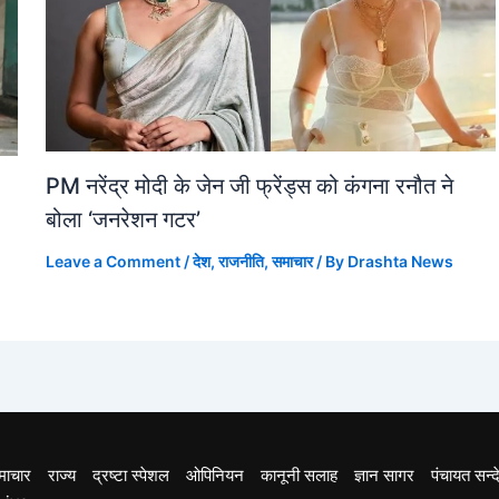
PM नरेंद्र मोदी के जेन जी फ्रेंड्स को कंगना रनौत ने
बोला ‘जनरेशन गटर’
Leave a Comment
/
देश
,
राजनीति
,
समाचार
/ By
Drashta News
माचार
राज्य
द्रष्टा स्पेशल
ओपिनियन
कानूनी सलाह
ज्ञान सागर
पंचायत सन्द