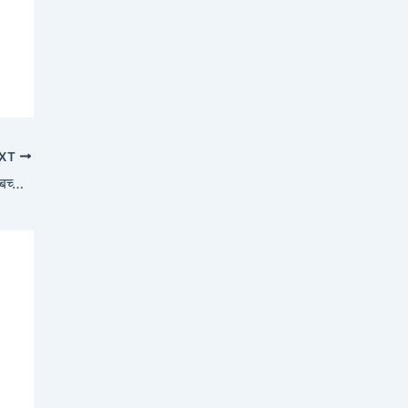
XT
वैशाली में ट्रक चालक ने एक दर्जन लोगों को रौंदा, छह बच्चों समेत आठ की मौत