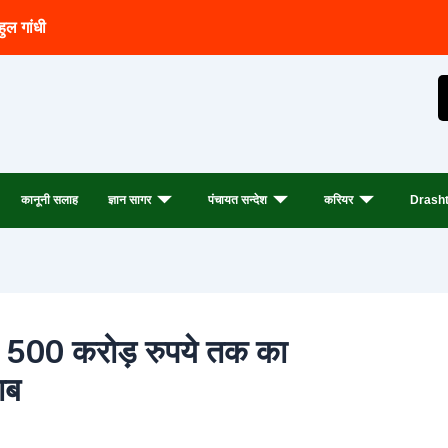
हुल गांधी
कानूनी सलाह
ज्ञान सागर
पंचायत सन्देश
करियर
Drasht
गा 500 करोड़ रुपये तक का
ाब