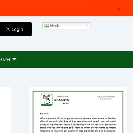
Hindi
Login
a Live