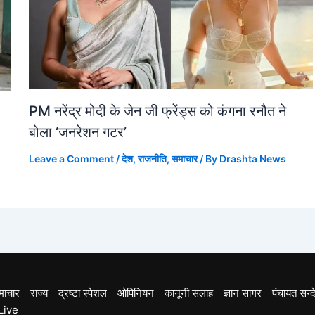
PM नरेंद्र मोदी के जेन जी फ्रेंड्स को कंगना रनौत ने
बोला ‘जनरेशन गटर’
Leave a Comment
/
देश
,
राजनीति
,
समाचार
/ By
Drashta News
माचार
राज्य
द्रष्टा स्पेशल
ओपिनियन
कानूनी सलाह
ज्ञान सागर
पंचायत सन्द
Live