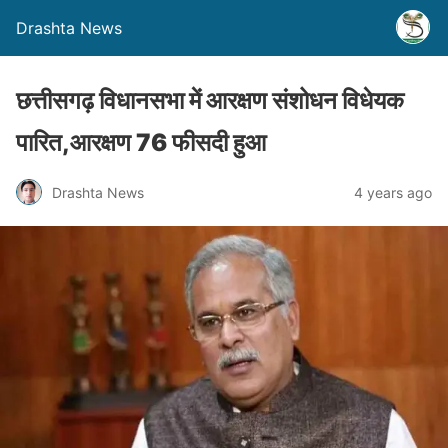
Drashta News
छत्तीसगढ़ विधानसभा में आरक्षण संशोधन विधेयक
पारित,आरक्षण 76 फीसदी हुआ
Drashta News
4 years ago