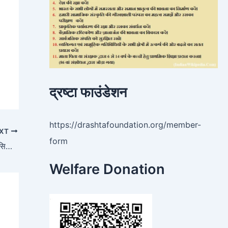
द्रष्टा फाउंडेशन
https://drashtafoundation.org/member-
XT
form
मंगलवार को मनाई जाएगी ईद, PM नरेंद्र मोदी ने देशवासियों को ईद-उल-फितर की दी बधाई
Welfare Donation