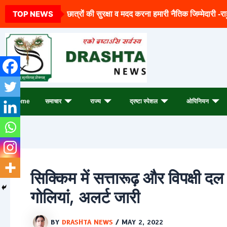
Archives
Skip
TOP NEWS
छात्रों की सुरक्षा व मदद करना हमारी नैतिक जिम्मेदारी -रा
to
content
Home
समाचार
राज्य
द्रष्टा स्पेशल
ओपिनियन
सिक्किम में सत्तारूढ़ और विपक्षी द
गोलियां, अलर्ट जारी
BY
DRASHTA NEWS
/
MAY 2, 2022