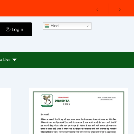
Hindi
Login
a Live