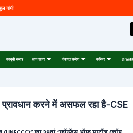
हुल गांधी
कानूनी सलाह
ज्ञान सागर
पंचायत सन्देश
करियर
Drasht
त का प्रावधान करने में असफल रहा है-CSE
ट चेंज (UNFCCC)” का 29वां “कॉन्फ्रेंस ऑफ पार्टीज (कॉप