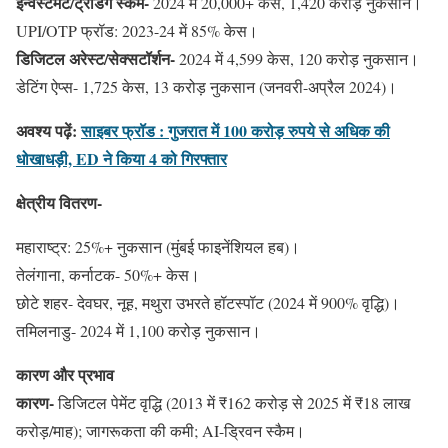
इन्वेस्टमेंट/ट्रेडिंग स्कैम-
2024 में 20,000+ केस, 1,420 करोड़ नुकसान।
UPI/OTP फ्रॉड: 2023-24 में 85% केस।
डिजिटल अरेस्ट/सेक्सटॉर्शन-
2024 में 4,599 केस, 120 करोड़ नुकसान।
डेटिंग ऐप्स- 1,725 केस, 13 करोड़ नुकसान (जनवरी-अप्रैल 2024)।
अवश्य पढ़ें:
साइबर फ्रॉड : गुजरात में 100 करोड़ रुपये से अधिक की
धोखाधड़ी, ED ने किया 4 को गिरफ्तार
क्षेत्रीय वितरण-
महाराष्ट्र: 25%+ नुकसान (मुंबई फाइनेंशियल हब)।
तेलंगाना, कर्नाटक- 50%+ केस।
छोटे शहर- देवघर, नूह, मथुरा उभरते हॉटस्पॉट (2024 में 900% वृद्धि)।
तमिलनाडु- 2024 में 1,100 करोड़ नुकसान।
कारण और प्रभाव
कारण-
डिजिटल पेमेंट वृद्धि (2013 में ₹162 करोड़ से 2025 में ₹18 लाख
करोड़/माह); जागरूकता की कमी; AI-ड्रिवन स्कैम।